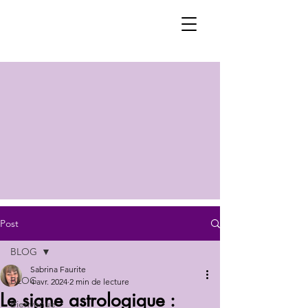
Post
BLOG
Sabrina Faurite
BLOG
4 avr. 2024
2 min de lecture
Le signe astrologique :
Bienvenue