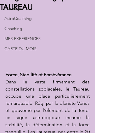
TAUREAU
Astrologie
AstroCoaching
Coaching
MES EXPERIENCES
CARTE DU MOIS
Force, Stabilité et Persévérance
Dans le vaste firmament des 
constellations zodiacales, le Taureau 
occupe une place particulièrement 
remarquable. Régi par la planète Vénus 
et gouverné par l'élément de la Terre, 
ce signe astrologique incarne la 
stabilité, la détermination et la force 
tranquille. Les Taureaux, nés entre le 20 