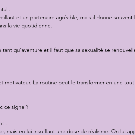
tal :
veillant et un partenaire agréable, mais il donne souvent 
ans la vie quotidienne.
n tant qu'aventure et il faut que sa sexualité se renouvell
et motivateur. La routine peut le transformer en une tout
c ce signe ?
nt :
r, mais en lui insufflant une dose de réalisme. On lui app