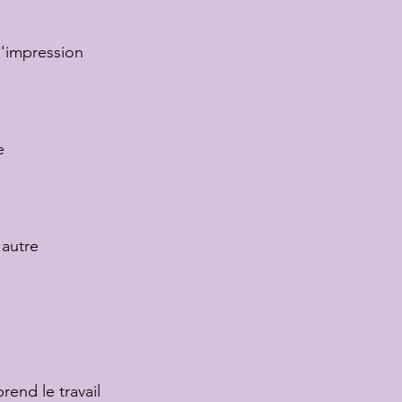
l'impression 
e 
 autre 
rend le travail 