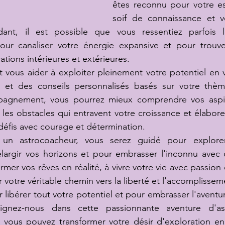
êtes reconnu pour votre espr
soif de connaissance et v
ant, il est possible que vous ressentiez parfois l
r canaliser votre énergie expansive et pour trouve
tions intérieures et extérieures.
 vous aider à exploiter pleinement votre potentiel en v
s et des conseils personnalisés basés sur votre thème
agnement, vous pourrez mieux comprendre vos aspira
 les obstacles qui entravent votre croissance et élabore
éfis avec courage et détermination.
c un astrocoacheur, vous serez guidé pour explorer
élargir vos horizons et pour embrasser l'inconnu avec 
mer vos rêves en réalité, à vivre votre vie avec passion e
r votre véritable chemin vers la liberté et l'accomplissem
libérer tout votre potentiel et pour embrasser l'aventur
ignez-nous dans cette passionnante aventure d'ast
ous pouvez transformer votre désir d'exploration en