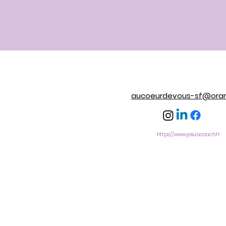
aucoeurdevous-sf@oran
https://www.jesuiscoach.fr