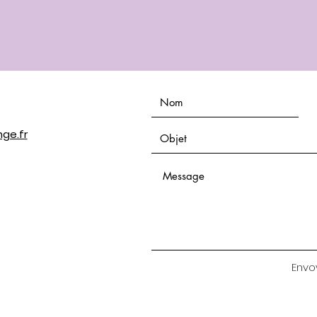
ge.fr
Envo