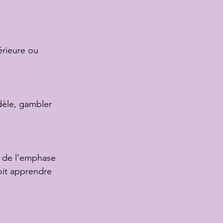
érieure ou 
idèle, gambler 
e de l'emphase 
doit apprendre 