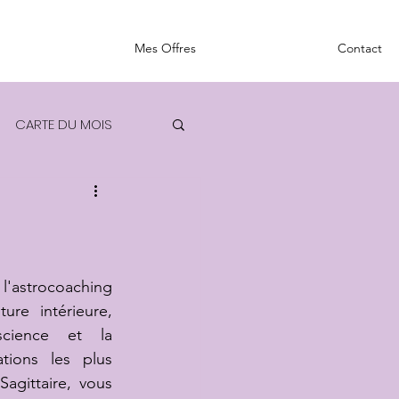
Mes Offres
Contact
CARTE DU MOIS
 l'astrocoaching 
ure intérieure, 
cience et la 
ations les plus 
agittaire, vous 