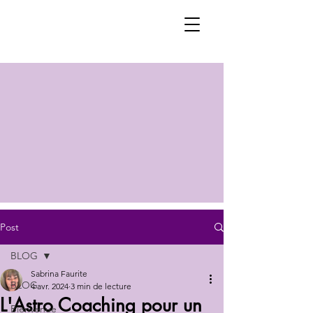
Post
BLOG
Sabrina Faurite
BLOG
4 avr. 2024
3 min de lecture
L'Astro Coaching pour un
Bienvenue