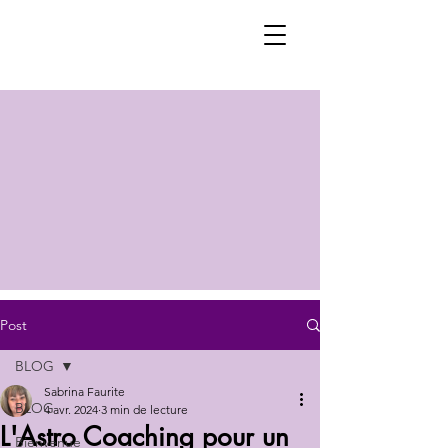
Post
BLOG
Sabrina Faurite
BLOG
4 avr. 2024
3 min de lecture
L'Astro Coaching pour un
Bienvenue