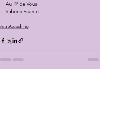
Au 💜 de Vous
Sabrina Faurite
AstroCoaching
Voir tout
Posts récents