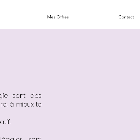
Mes Offres
Contact
gie sont des
ure, à mieux te
tif.
légales sont