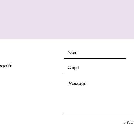
ge.fr
Envo