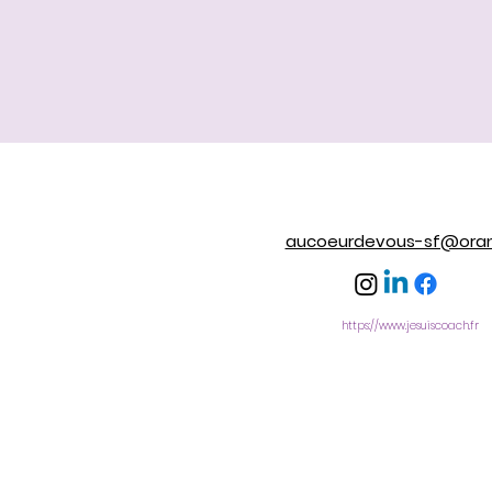
aucoeurdevous-sf@oran
https://www.jesuiscoach.fr