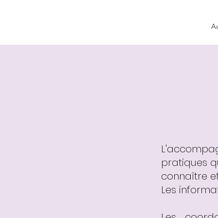
Ac
L'accompag
pratiques qu
connaître et
Les informat
Les coordo