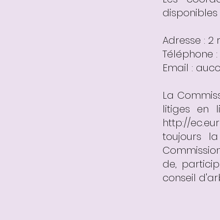
disponibles
Adresse : 
Téléphone :
Email : auc
La Commiss
litiges en 
http://ec.e
toujours l
Commission
de, partic
conseil d'a